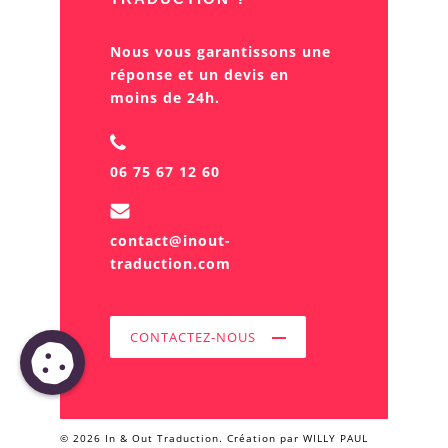
Nous vous garantissons une
réponse et un devis en
moins de 24h.
06 75 67 12 60
contact@inout-
traduction.com
CONTACTEZ-NOUS
©
2026
In & Out Traduction. Création par
WILLY PAUL