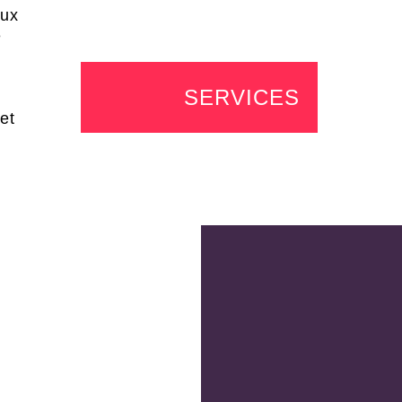
aux
e
SERVICES
et
SOUS-TITRAGE