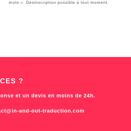
mots ». Désinscription possible à tout moment.
CES ?
onse et un devis en moins de 24h.
act@in-and-out-traduction.com